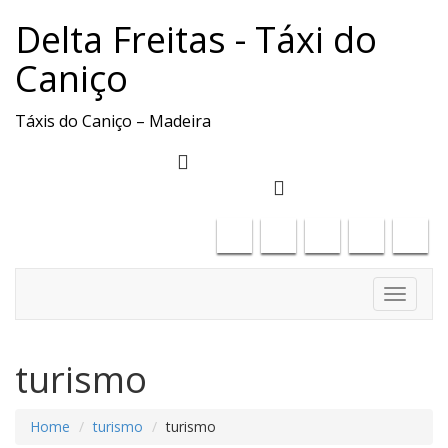
Delta Freitas - Táxi do
Caniço
Táxis do Caniço – Madeira
deltafreitas61@gmail.com
+351917886323
Toggle
navigati
turismo
Home
turismo
turismo