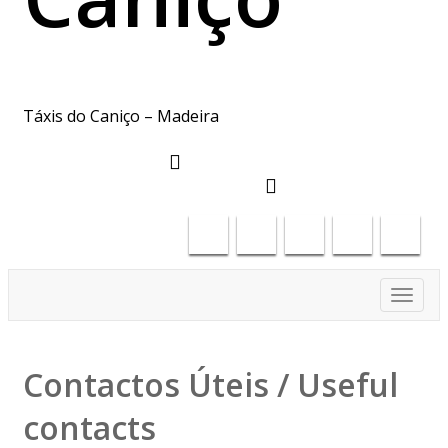
Táxis do Caniço – Madeira
deltafreitas61@gmail.com
+351917886323
Toggl
navig
Contactos Úteis / Useful
contacts