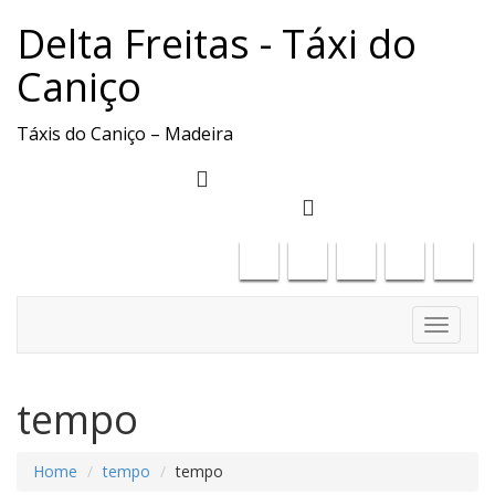
Delta Freitas - Táxi do
Caniço
Táxis do Caniço – Madeira
deltafreitas61@gmail.com
+351917886323
Toggle
navigati
tempo
Home
tempo
tempo