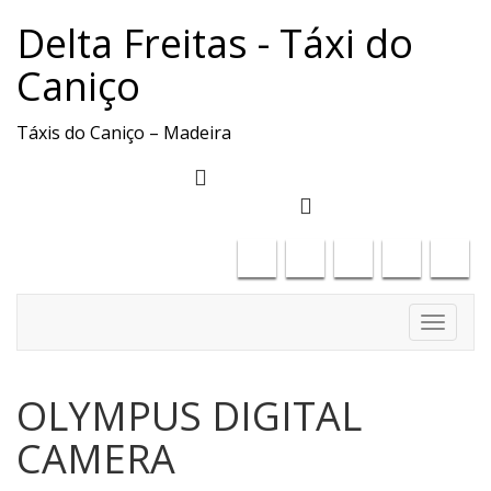
Delta Freitas - Táxi do
Caniço
Táxis do Caniço – Madeira
deltafreitas61@gmail.com
+351917886323
Toggle
navigati
OLYMPUS DIGITAL
CAMERA