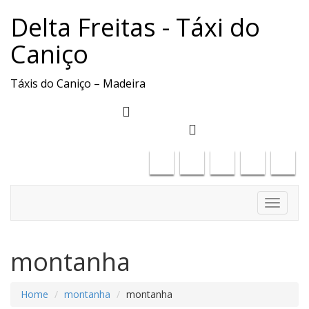
Delta Freitas - Táxi do
Caniço
Táxis do Caniço – Madeira
deltafreitas61@gmail.com
+351917886323
Toggle
navigati
montanha
Home
montanha
montanha