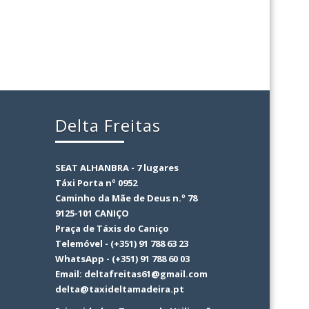
Delta Freitas
SEAT ALHANBRA - 7 lugares
Táxi Porta nº 0952
Caminho da Mãe de Deus n.º 78
9125-101 CANIÇO
Praça de Táxis do Caniço
Telemóvel - (+351) 91 788 63 23
WhatsApp - (+351) 91 788 60 03
Email: deltafreitas61@gmail.com
delta@taxideltamadeira.pt