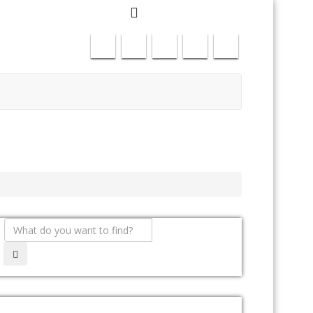
freitas61@gmail.com
+351917886323