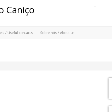
delta
do Caniço
is / Useful contacts
Sobre nós / About us